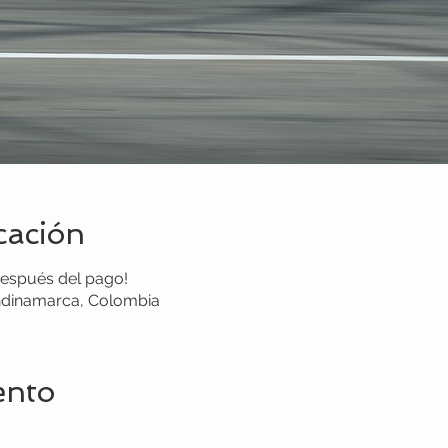
cación
después del pago!
ndinamarca, Colombia
ento