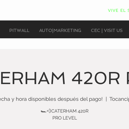
VIVE EL
PITWALL
AUTO|MARKETING
CEC | VISIT US
ERHAM 420R
echa y hora disponibles después del pago!
  |  
Tocanci
🏎💨CATERHAM 420R
PRO LEVEL