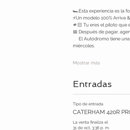
🏎Esta experiencia es la for
⚡Un modelo 100% Arrive & 
🫵🏻 Tu eres el piloto que
📅 Después de pagar, agend
     El Autódromo tiene una disponibilidad limitada, por eso recomendamos vivir tu experiencia entre lunes y 
miércoles.
Mostrar más
Entradas
Tipo de entrada
CATERHAM 420R PR
La venta finaliza el
31 de oct, 3:36 p. m.