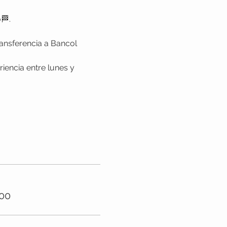
🏁. 
ransferencia a Bancol
000