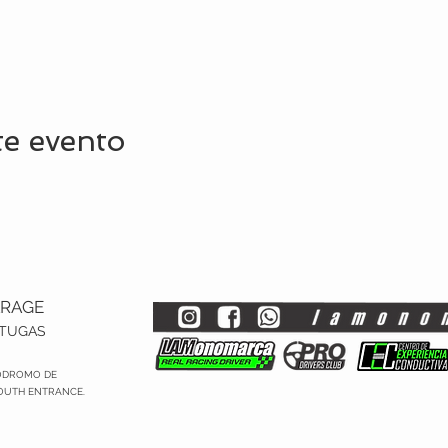
te evento
RAGE​
RTUGAS
ODROMO DE
OUTH ENTRANCE.